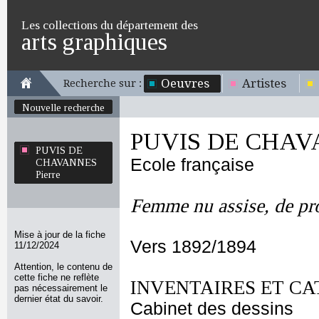
Les collections du département des
arts graphiques
Oeuvres
Artistes
Recherche sur :
Nouvelle recherche
PUVIS DE CHAVA
PUVIS DE
Ecole française
CHAVANNES
Pierre
Femme nu assise, de pro
Mise à jour de la fiche
Vers 1892/1894
11/12/2024
Attention, le contenu de
cette fiche ne reflète
INVENTAIRES ET CA
pas nécessairement le
dernier état du savoir.
Cabinet des dessins