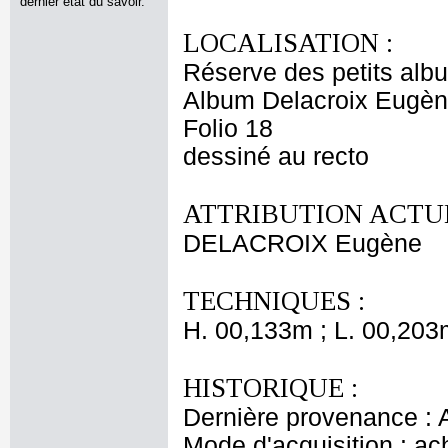
dernier état du savoir.
LOCALISATION :
Réserve des petits alb
Album Delacroix Eugèn
Folio 18
dessiné au recto
ATTRIBUTION ACTUE
DELACROIX Eugène
TECHNIQUES :
H. 00,133m ; L. 00,203
HISTORIQUE :
Dernière provenance : 
Mode d'acquisition : ac