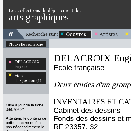
Les collections du département des
arts graphiques
Oeuvres
Artistes
Recherche sur :
Nouvelle recherche
DELACROIX Eug
DELACROIX
Ecole française
Eugène
Fiche
d'exposition (1)
Deux études d'un group
INVENTAIRES ET CA
Mise à jour de la fiche
Cabinet des dessins
09/07/2024
Fonds des dessins et m
Attention, le contenu de
cette fiche ne reflète
RF 23357, 32
pas nécessairement le