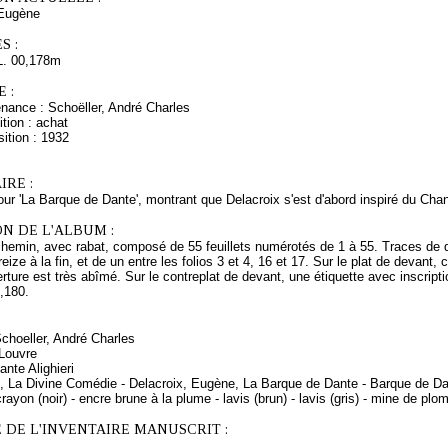
Eugène
S :
L. 00,178m
 :
enance : Schoëller, André Charles
tion : achat
ition : 1932
RE :
r 'La Barque de Dante', montrant que Delacroix s'est d'abord inspiré du Chant 
N DE L'ALBUM :
hemin, avec rabat, composé de 55 feuillets numérotés de 1 à 55. Traces de 
reize à la fin, et de un entre les folios 3 et 4, 16 et 17. Sur le plat de devant
rture est très abîmé. Sur le contreplat de devant, une étiquette avec inscript
0,180.
Schoeller, André Charles
 Louvre
nte Alighieri
e, La Divine Comédie - Delacroix, Eugène, La Barque de Dante - Barque de D
rayon (noir) - encre brune à la plume - lavis (brun) - lavis (gris) - mine de plo
 DE L'INVENTAIRE MANUSCRIT :