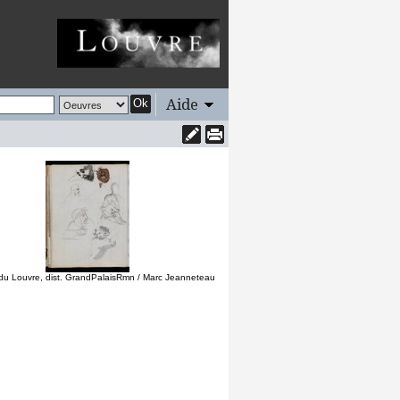
Aide
Ok
u Louvre, dist. GrandPalaisRmn / Marc Jeanneteau