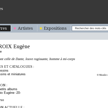
es
res
Artistes
Expositions
OIX Eugène
se
ont celle de Dante, louve rugissante, homme à mi-corps
S ET CATALOGUES :
essins
sins et miniatures
© Musée d
ON :
etits albums
ix Eugène -20-
rso
ON ACTUELLE :