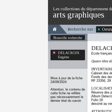
Les collections du département d
arts graphiques
Oeuv
Recherche sur :
Nouvelle recherche
DELACR
DELACROIX
Ecole françai
Eugène
Quatre têtes d
INVENTAIRE
Cabinet des d
Fonds des des
Mise à jour de la fiche
RF 23356, 29
24/09/2024
LOCALISATI
Attention, le contenu de
Réserve des p
cette fiche ne reflète
Album Delacro
pas nécessairement le
Folio 18
dernier état du savoir.
dessiné au ve
ATTRIBUTI