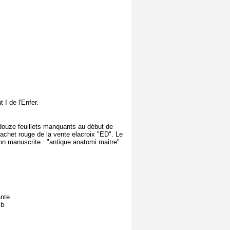
I de l'Enfer.
douze feuillets manquants au début de
, cachet rouge de la vente elacroix "ED". Le
ion manuscrite : "antique anatomi maitre".
ante
mb