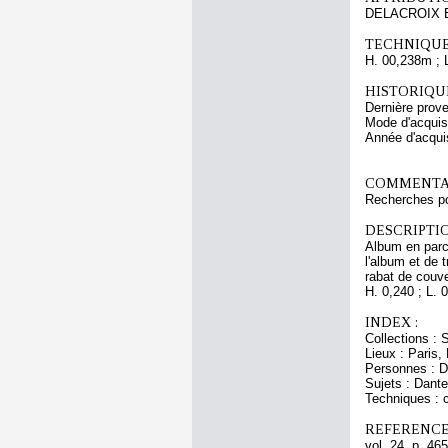
DELACROIX 
TECHNIQUE
H. 00,238m ; 
HISTORIQUE
Dernière prov
Mode d'acquisi
Année d'acquis
COMMENTAI
Recherches pou
DESCRIPTIO
Album en parc
l'album et de t
rabat de couve
H. 0,240 ; L. 
INDEX :
Collections : 
Lieux : Paris,
Personnes : Da
Sujets : Dant
Techniques : c
REFERENCE
vol. 24, p. 465