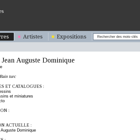
es
res
Artistes
Expositions
Jean Auguste Dominique
se
Bain turc
S ET CATALOGUES :
essins
sins et miniatures
cto
ON :
ON ACTUELLE :
Auguste Dominique
S :