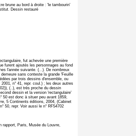
e brune au bord à droite : 'le tambourin'
titut. Dessin restauré
 rectangulaire, fut achevée une première
 que furent ajoutés les personnages au fond
ches l'année suivante. (...). De nombreux
x demeure sans conteste la grande 'Feuille
cédées par trois dessins d'ensemble, ou
2001, n° 41, repr. coul.) ; les deux autres
02)), (..), est très proche du dessin
second dessin et la version 'rectangulaire'
e n° 50 est donc à situer peu avant 1859,
uvre, 5 Continents éditions, 2004, (Cabinet
 n° 50, repr. Voir aussi le n° RF54702
en rapport, Paris, Musée du Louvre,