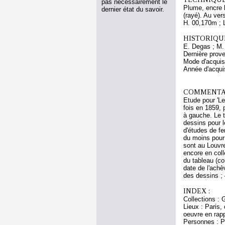
pas nécessairement le
Plume, encre b
dernier état du savoir.
(rayé). Au ver
H. 00,170m ; 
HISTORIQUE
E. Degas ; M.
Dernière prov
Mode d'acquisi
Année d'acquis
COMMENTAI
Etude pour 'Le
fois en 1859, 
à gauche. Le t
dessins pour l
d'études de fe
du moins pour 
sont au Louvre
encore en coll
du tableau (co
date de l'achèv
des dessins ; 
INDEX :
Collections : 
Lieux : Paris,
oeuvre en rap
Personnes : Pr