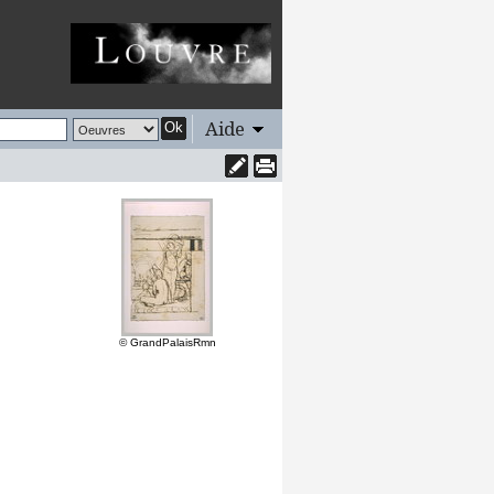
Aide
Ok
© GrandPalaisRmn