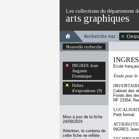
Les collections du département d
arts graphiques
Oeuv
Recherche sur :
Nouvelle recherche
INGRES 
INGRES Jean
Ecole françai
Auguste
Étude pour le 
Dominique
Fiches
INVENTAIRE
d'expositions (9)
Cabinet des d
Fonds des des
RF 23354, Re
LOCALISATI
Petit format
Mise à jour de la fiche
24/09/2024
ATTRIBUTI
INGRES Jean 
Attention, le contenu de
cette fiche ne reflète
TECHNIQUE