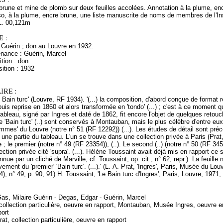
rune et mine de plomb sur deux feuilles accolées. Annotation à la plume, encr
so, à la plume, encre brune, une liste manuscrite de noms de membres de l'Ins
L. 00,121m
 :
 Guérin ; don au Louvre en 1932.
enance : Guérin, Marcel
tion : don
ition : 1932
RE :
 Bain turc' (Louvre, RF 1934). '(...) la composition, d'abord conçue de format
puis reprise en 1860 et alors transformée en 'tondo' (...) ; c'est à ce moment
ableau, signé par Ingres et daté de 1862, fit encore l'objet de quelques retou
e 'Bain turc' (..) sont conservés à Montauban, mais le plus célèbre d'entre eu
mmes' du Louvre (notre n° 51 (RF 12292)) (...). Les études de détail sont pré
une partie du tableau. L'un se trouve dans une collection privée à Paris (Prat, 
 ; le premier (notre n° 49 (RF 23354)), (..). Le second (..) (notre n° 50 (RF 345
ection privée cité 'supra'. (...). Hélène Toussaint avait déjà mis en rapport ce 
nnue par un cliché de Marville, cf. Toussaint, op. cit., n° 62, repr.). La feuill
ement du 'premier' 'Bain turc'. (...).' (L.-A. Prat, 'Ingres', Paris, Musée du Lo
4), n° 49, p. 90, 91) H. Toussaint, 'Le Bain turc d'Ingres', Paris, Louvre, 1971,
Gas, Milaire Guérin - Degas, Edgar - Guérin, Marcel
 collection particulière, oeuvre en rapport, Montauban, Musée Ingres, oeuvre 
port
at, collection particulière, oeuvre en rapport