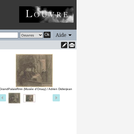
Aide
Ok
GrandPalaisRmn (Musée d'Orsay) / Adrien Didierjean