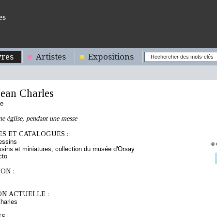
es
res
Artistes
Expositions
ean Charles
se
ne église, pendant une messe
S ET CATALOGUES :
essins
© 
sins et miniatures, collection du musée d'Orsay
cto
ON :
ON ACTUELLE :
harles
S :