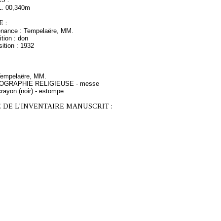
L. 00,340m
 :
enance : Tempelaëre, MM.
tion : don
ition : 1932
 Tempelaëre, MM.
ONOGRAPHIE RELIGIEUSE - messe
rayon (noir) - estompe
 DE L'INVENTAIRE MANUSCRIT :