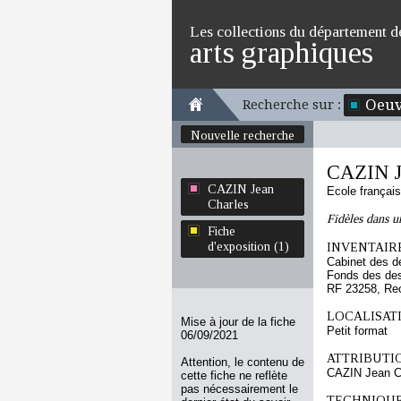
Les collections du département d
arts graphiques
Oeuv
Recherche sur :
Nouvelle recherche
CAZIN J
CAZIN Jean
Ecole françai
Charles
Fidèles dans u
Fiche
d'exposition (1)
INVENTAIRE
Cabinet des d
Fonds des des
RF 23258, Re
LOCALISATI
Mise à jour de la fiche
Petit format
06/09/2021
ATTRIBUTI
Attention, le contenu de
CAZIN Jean C
cette fiche ne reflète
pas nécessairement le
TECHNIQUE