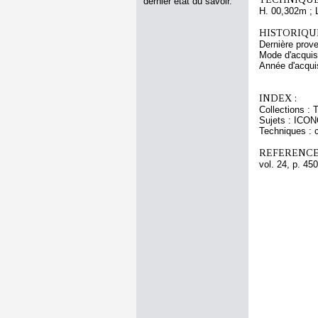
dernier état du savoir.
H. 00,302m ; 
HISTORIQUE
Dernière prov
Mode d'acquisi
Année d'acquis
INDEX :
Collections :
Sujets : IC
Techniques : c
REFERENCE
vol. 24, p. 450