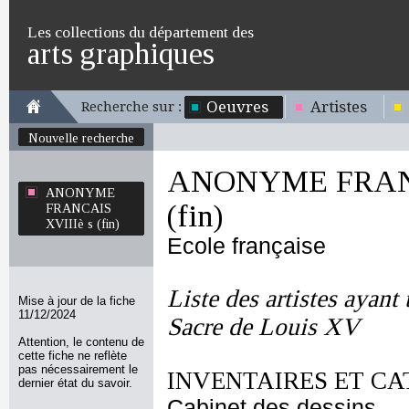
Les collections du département des
arts graphiques
Oeuvres
Artistes
Recherche sur :
Nouvelle recherche
ANONYME FRANC
ANONYME
(fin)
FRANCAIS
XVIIIè s (fin)
Ecole française
Liste des artistes ayant 
Mise à jour de la fiche
11/12/2024
Sacre de Louis XV
Attention, le contenu de
cette fiche ne reflète
pas nécessairement le
INVENTAIRES ET CA
dernier état du savoir.
Cabinet des dessins