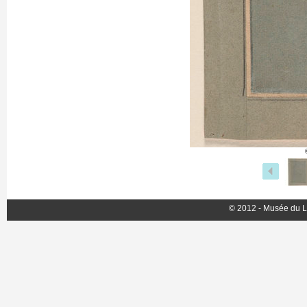
© 2012 - Musée du L