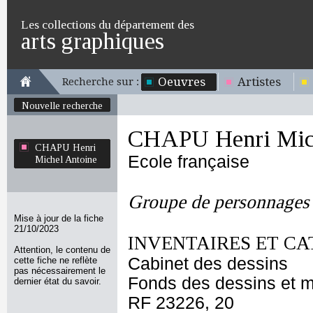
Les collections du département des
arts graphiques
Oeuvres
Artistes
Recherche sur :
Nouvelle recherche
CHAPU Henri Mich
CHAPU Henri
Ecole française
Michel Antoine
Groupe de personnages
Mise à jour de la fiche
21/10/2023
INVENTAIRES ET CA
Attention, le contenu de
Cabinet des dessins
cette fiche ne reflète
pas nécessairement le
Fonds des dessins et m
dernier état du savoir.
RF 23226, 20