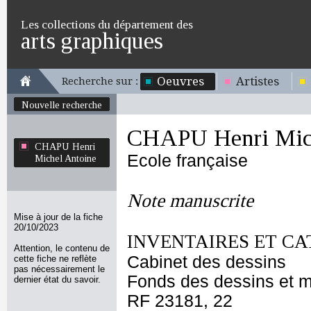
Les collections du département des
arts graphiques
Oeuvres
Artistes
Recherche sur :
Nouvelle recherche
CHAPU Henri Mich
CHAPU Henri
Ecole française
Michel Antoine
Note manuscrite
Mise à jour de la fiche
20/10/2023
INVENTAIRES ET CA
Attention, le contenu de
Cabinet des dessins
cette fiche ne reflète
pas nécessairement le
Fonds des dessins et m
dernier état du savoir.
RF 23181, 22