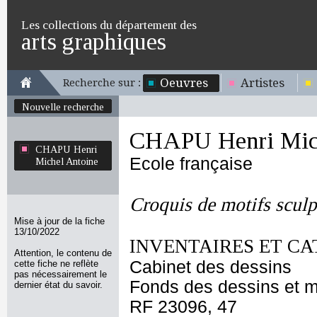
Les collections du département des
arts graphiques
Oeuvres
Artistes
Recherche sur :
Nouvelle recherche
CHAPU Henri Mich
CHAPU Henri
Ecole française
Michel Antoine
Croquis de motifs sculp
Mise à jour de la fiche
13/10/2022
INVENTAIRES ET CA
Attention, le contenu de
Cabinet des dessins
cette fiche ne reflète
pas nécessairement le
Fonds des dessins et m
dernier état du savoir.
RF 23096, 47