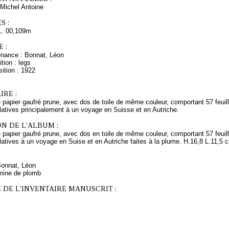
Michel Antoine
S :
L. 00,109m
 :
enance : Bonnat, Léon
tion : legs
ition : 1922
RE :
e papier gaufré prune, avec dos de toile de même couleur, comportant 57 feuil
latives principalement à un voyage en Suisse et en Autriche.
N DE L'ALBUM :
e papier gaufré prune, avec dos en toile de même couleur, comportant 57 feui
latives à un voyage en Suise et en Autriche faites à la plume. H.16,8 L.11,5 
Bonnat, Léon
mine de plomb
 DE L'INVENTAIRE MANUSCRIT :