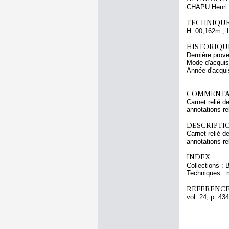
CHAPU Henri 
TECHNIQUE
H. 00,162m ; 
HISTORIQUE
Dernière prov
Mode d'acquisi
Année d'acquis
COMMENTAI
Carnet relié d
annotations re
DESCRIPTIO
Carnet relié d
annotations re
INDEX :
Collections : 
Techniques : 
REFERENCE
vol. 24, p. 434