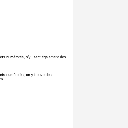
lets numérotés, s'y lisent également des
llets numérotés, on y trouve des
cm.