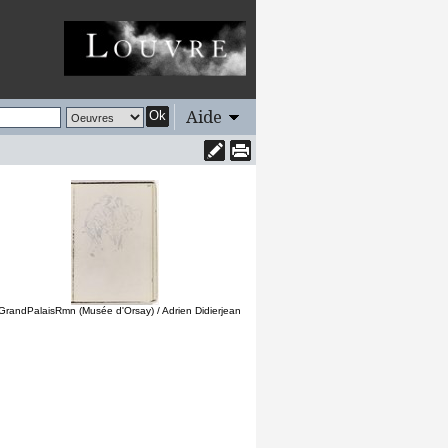
Aide
Ok
GrandPalaisRmn (Musée d'Orsay) / Adrien Didierjean