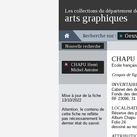
Les collections du département d
arts graphiques
Oeuv
Recherche sur :
Nouvelle recherche
CHAPU H
CHAPU Henri
Ecole françai
Michel Antoine
Croquis de fig
INVENTAIRE
Cabinet des d
Fonds des des
Mise à jour de la fiche
RF 23096, 31
13/10/2022
LOCALISATI
Attention, le contenu de
Réserve des p
cette fiche ne reflète
Album Chapu H
pas nécessairement le
Folio 24
dernier état du savoir.
dessiné au re
ATTRIBUTI