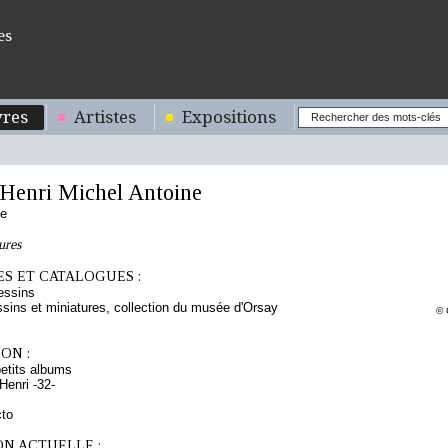
es
res
Artistes
Expositions
enri Michel Antoine
se
ures
S ET CATALOGUES :
essins
sins et miniatures, collection du musée d'Orsay
© 
ON :
etits albums
enri -32-
cto
ON ACTUELLE :