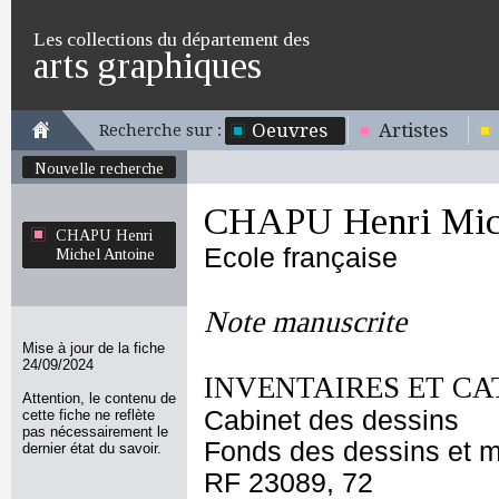
Les collections du département des
arts graphiques
Oeuvres
Artistes
Recherche sur :
Nouvelle recherche
CHAPU Henri Mich
CHAPU Henri
Ecole française
Michel Antoine
Note manuscrite
Mise à jour de la fiche
24/09/2024
INVENTAIRES ET CA
Attention, le contenu de
Cabinet des dessins
cette fiche ne reflète
pas nécessairement le
Fonds des dessins et m
dernier état du savoir.
RF 23089, 72