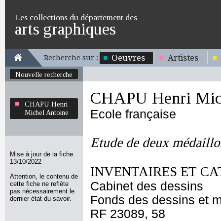
Les collections du département des
arts graphiques
Oeuvres
Artistes
Recherche sur :
Nouvelle recherche
CHAPU Henri Mich
CHAPU Henri
Ecole française
Michel Antoine
Etude de deux médaillo
Mise à jour de la fiche
13/10/2022
INVENTAIRES ET CA
Attention, le contenu de
Cabinet des dessins
cette fiche ne reflète
pas nécessairement le
Fonds des dessins et m
dernier état du savoir.
RF 23089, 58