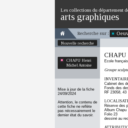
Les collections du département d
arts graphiques
Oeuv
Recherche sur :
Nouvelle recherche
CHAPU H
CHAPU Henri
Ecole françai
Michel Antoine
Groupe sculpt
INVENTAIRE
Cabinet des d
Fonds des des
Mise à jour de la fiche
RF 23058, 43
24/09/2024
LOCALISATI
Attention, le contenu de
Réserve des p
cette fiche ne reflète
Album Chapu H
pas nécessairement le
Folio 23
dernier état du savoir.
dessiné au re
ATTRIBUTI