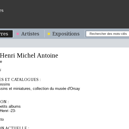
es
res
Artistes
Expositions
enri Michel Antoine
se
é
S ET CATALOGUES :
essins
sins et miniatures, collection du musée d'Orsay
ON :
etits albums
enri -23-
cto
ON ACTUELLE :