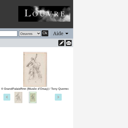
Aide
Ok
© GrandPalaisRmn (Musée d'Orsay) / Tony Querrec