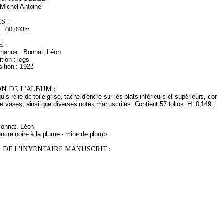
Michel Antoine
S :
L. 00,093m
 :
enance : Bonnat, Léon
tion : legs
ition : 1922
N DE L'ALBUM :
uis relié de toile grise, taché d'encre sur les plats inférieurs et supérieurs, 
vases, ainsi que diverses notes manuscrites. Contient 57 folios. H: 0,149 ; 
Bonnat, Léon
encre noire à la plume - mine de plomb
 DE L'INVENTAIRE MANUSCRIT :