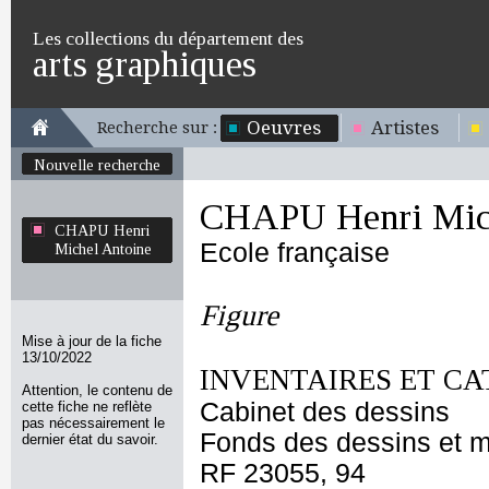
Les collections du département des
arts graphiques
Oeuvres
Artistes
Recherche sur :
Nouvelle recherche
CHAPU Henri Mich
CHAPU Henri
Ecole française
Michel Antoine
Figure
Mise à jour de la fiche
13/10/2022
INVENTAIRES ET CA
Attention, le contenu de
Cabinet des dessins
cette fiche ne reflète
pas nécessairement le
Fonds des dessins et m
dernier état du savoir.
RF 23055, 94