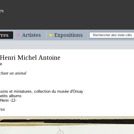
es
res
Artistes
Expositions
enri Michel Antoine
se
chant un animal
sins et miniatures, collection du musée d'Orsay
etits albums
enri -12-
rso