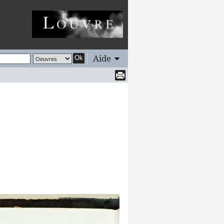
Aide
Ok