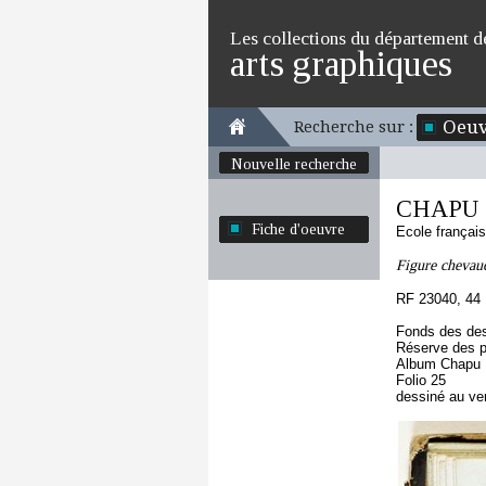
Les collections du département d
arts graphiques
Oeuv
Recherche sur :
Nouvelle recherche
CHAPU H
Fiche d'oeuvre
Ecole françai
Figure chevau
RF 23040, 44
Fonds des des
Réserve des p
Album Chapu H
Folio 25
dessiné au ve