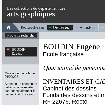
Les collections du département des
arts graphiques
Oeuvres
Artistes
Recherche sur :
Nouvelle recherche
BOUDIN Eugène
BOUDIN
Ecole française
Eugène
Quai animé de personna
Mise à jour de la fiche
06/09/2021
INVENTAIRES ET CA
Attention, le contenu de
Cabinet des dessins
cette fiche ne reflète
pas nécessairement le
Fonds des dessins et m
dernier état du savoir.
RF 22676, Recto