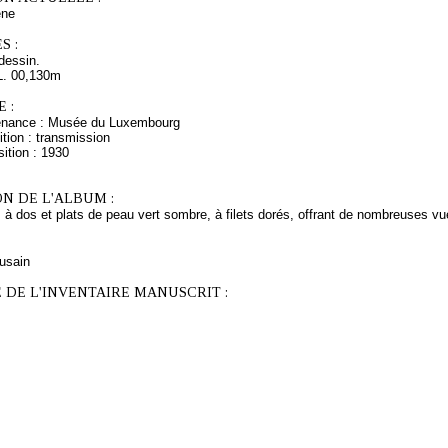
ne
S :
dessin.
L. 00,130m
 :
venance : Musée du Luxembourg
tion : transmission
ition : 1930
N DE L'ALBUM :
 à dos et plats de peau vert sombre, à filets dorés, offrant de nombreuses vu
fusain
 DE L'INVENTAIRE MANUSCRIT :