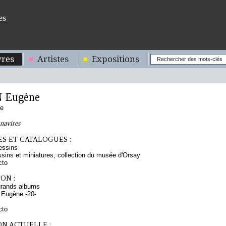
es
res
Artistes
Expositions
 Eugène
se
navires
S ET CATALOGUES :
essins
sins et miniatures, collection du musée d'Orsay
cto
ON :
grands albums
 Eugène -20-
cto
ON ACTUELLE :