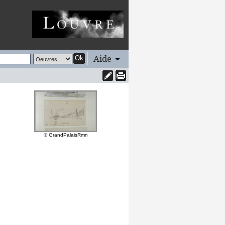
Aide
Ok
© GrandPalaisRmn