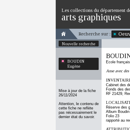
Les collections du département d
arts graphiques
Oeuv
Recherche sur :
Nouvelle recherche
BOUDIN
BOUDIN
Ecole françai
Eugène
Anse avec des 
INVENTAIRE
Cabinet des d
Fonds des des
Mise à jour de la fiche
RF 21429, Re
26/11/2024
LOCALISATI
Attention, le contenu de
Réserve des 
cette fiche ne reflète
Album Boudin
pas nécessairement le
Folio 23
dernier état du savoir.
rapporté au re
ATTRIBUTI