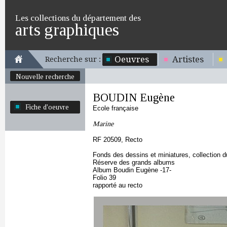
Les collections du département des
arts graphiques
Oeuvres
Artistes
Recherche sur :
Nouvelle recherche
BOUDIN Eugène
Fiche d'oeuvre
Ecole française
Marine
RF 20509, Recto
Fonds des dessins et miniatures, collection 
Réserve des grands albums
Album Boudin Eugène -17-
Folio 39
rapporté au recto