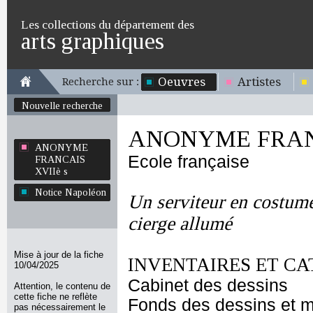
Les collections du département des
arts graphiques
Oeuvres
Artistes
Recherche sur :
Nouvelle recherche
ANONYME FRANC
ANONYME
Ecole française
FRANCAIS
XVIIè s
Notice Napoléon
Un serviteur en costume
cierge allumé
Mise à jour de la fiche
INVENTAIRES ET CA
10/04/2025
Cabinet des dessins
Attention, le contenu de
cette fiche ne reflète
Fonds des dessins et m
pas nécessairement le