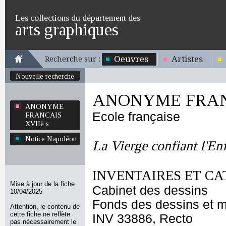
Les collections du département des
arts graphiques
Oeuvres
Artistes
Recherche sur :
Nouvelle recherche
ANONYME FRANC
ANONYME
Ecole française
FRANCAIS
XVIIè s
Notice Napoléon
La Vierge confiant l'Enf
INVENTAIRES ET CA
Mise à jour de la fiche
Cabinet des dessins
10/04/2025
Fonds des dessins et m
Attention, le contenu de
cette fiche ne reflète
INV 33886, Recto
pas nécessairement le