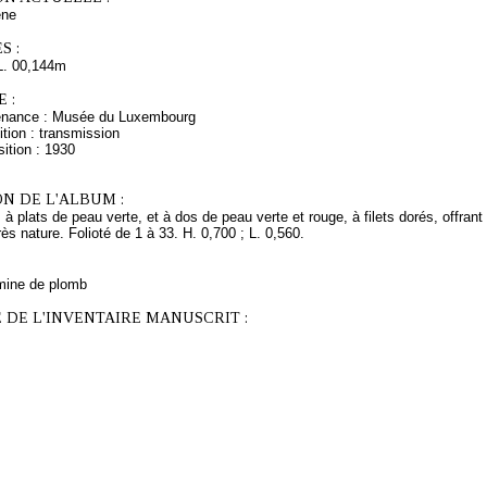
ne
S :
L. 00,144m
 :
venance : Musée du Luxembourg
tion : transmission
ition : 1930
N DE L'ALBUM :
 à plats de peau verte, et à dos de peau verte et rouge, à filets dorés, offr
ès nature. Folioté de 1 à 33. H. 0,700 ; L. 0,560.
mine de plomb
 DE L'INVENTAIRE MANUSCRIT :