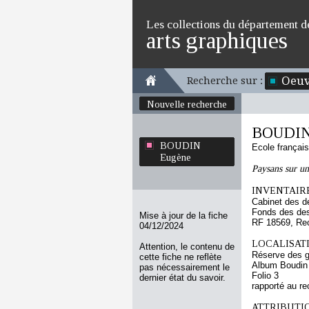
Les collections du département d
arts graphiques
Oeuv
Recherche sur :
Nouvelle recherche
BOUDIN
BOUDIN
Ecole françai
Eugène
Paysans sur un
INVENTAIRE
Cabinet des d
Fonds des des
Mise à jour de la fiche
RF 18569, Re
04/12/2024
LOCALISATI
Attention, le contenu de
Réserve des 
cette fiche ne reflète
Album Boudin
pas nécessairement le
Folio 3
dernier état du savoir.
rapporté au re
ATTRIBUTI