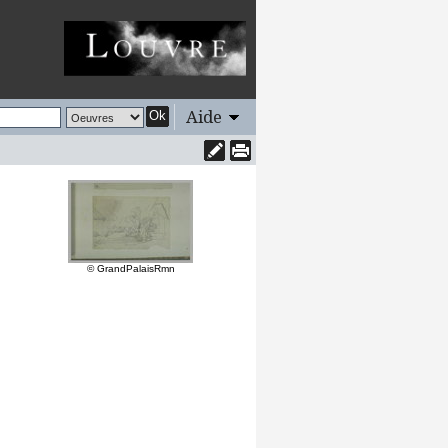
Aide
Ok
© GrandPalaisRmn