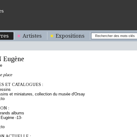
es
res
Artistes
Expositions
 Eugène
se
e place
S ET CATALOGUES :
essins
sins et miniatures, collection du musée d'Orsay
cto
ON :
grands albums
 Eugène -13-
cto
ON ACTUELLE :