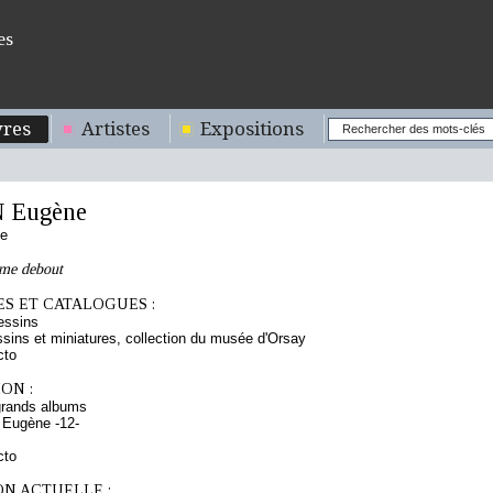
es
res
Artistes
Expositions
 Eugène
se
me debout
S ET CATALOGUES :
essins
sins et miniatures, collection du musée d'Orsay
cto
ON :
grands albums
 Eugène -12-
cto
ON ACTUELLE :