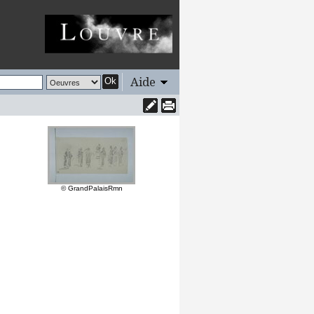
Aide
Ok
© GrandPalaisRmn