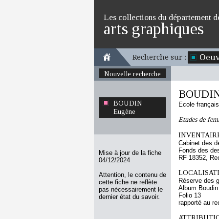
Les collections du département d
arts graphiques
Oeuv
Recherche sur :
Nouvelle recherche
BOUDIN
BOUDIN
Ecole françai
Eugène
Etudes de fem
INVENTAIRE
Cabinet des d
Fonds des des
Mise à jour de la fiche
RF 18352, Re
04/12/2024
LOCALISATI
Attention, le contenu de
Réserve des 
cette fiche ne reflète
Album Boudin
pas nécessairement le
Folio 13
dernier état du savoir.
rapporté au re
ATTRIBUTI