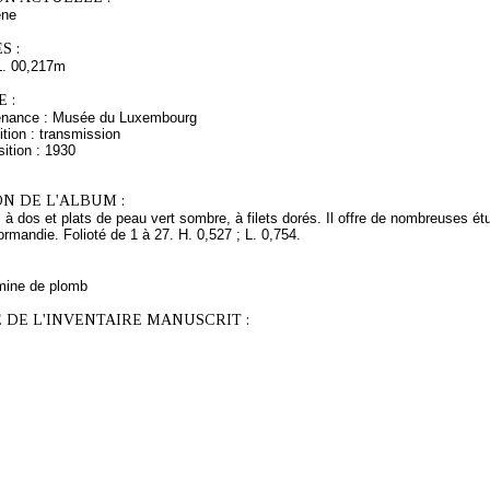
ne
S :
L. 00,217m
 :
venance : Musée du Luxembourg
tion : transmission
ition : 1930
N DE L'ALBUM :
 à dos et plats de peau vert sombre, à filets dorés. Il offre de nombreuses 
rmandie. Folioté de 1 à 27. H. 0,527 ; L. 0,754.
mine de plomb
 DE L'INVENTAIRE MANUSCRIT :