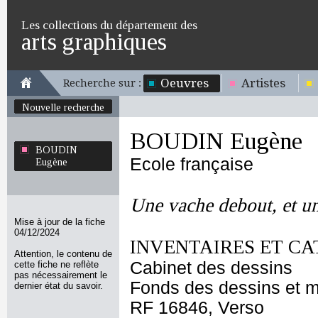
Les collections du département des
arts graphiques
Oeuvres
Artistes
Recherche sur :
Nouvelle recherche
BOUDIN Eugène
BOUDIN
Ecole française
Eugène
Une vache debout, et u
Mise à jour de la fiche
04/12/2024
INVENTAIRES ET CA
Attention, le contenu de
Cabinet des dessins
cette fiche ne reflète
pas nécessairement le
Fonds des dessins et m
dernier état du savoir.
RF 16846, Verso