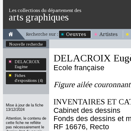
Les collections du département des
arts graphiques
Oeuvres
Artistes
Recherche sur :
Nouvelle recherche
DELACROIX Eug
DELACROIX
Ecole française
Eugène
Fiches
d'expositions (4)
Figure ailée couronnant
INVENTAIRES ET CA
Mise à jour de la fiche
Cabinet des dessins
13/12/2024
Fonds des dessins et m
Attention, le contenu de
cette fiche ne reflète
RF 16676, Recto
pas nécessairement le