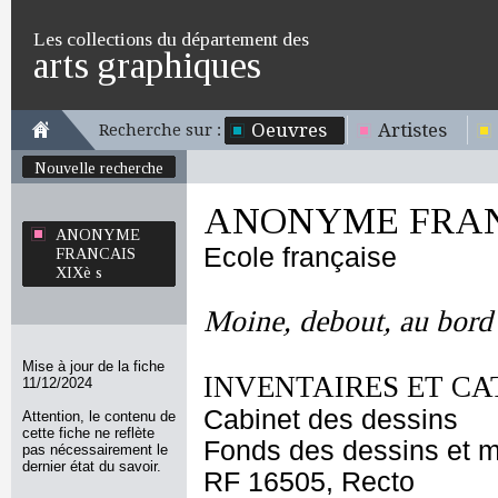
Les collections du département des
arts graphiques
Oeuvres
Artistes
Recherche sur :
Nouvelle recherche
ANONYME FRANC
ANONYME
Ecole française
FRANCAIS
XIXè s
Moine, debout, au bord 
Mise à jour de la fiche
INVENTAIRES ET CA
11/12/2024
Cabinet des dessins
Attention, le contenu de
cette fiche ne reflète
Fonds des dessins et m
pas nécessairement le
dernier état du savoir.
RF 16505, Recto