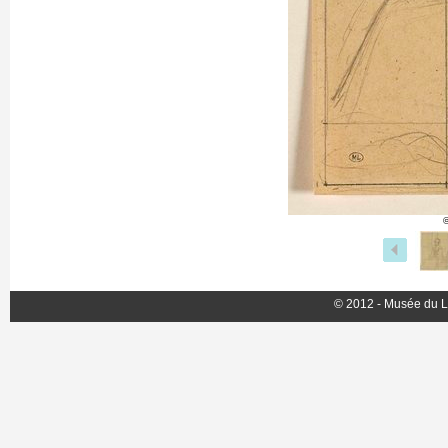
©
© 2012 - Musée du L