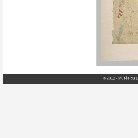
© 2012 - Musée du L