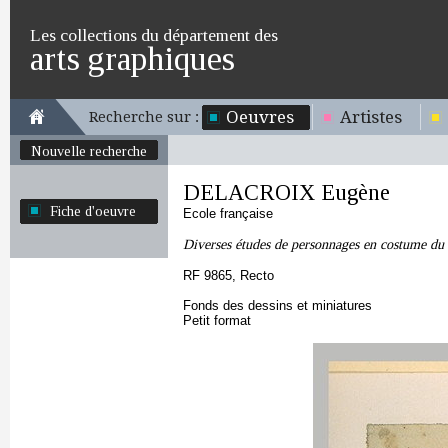
Les collections du département des
arts graphiques
Oeuvres
Artistes
Recherche sur :
Nouvelle recherche
DELACROIX Eugène
Fiche d'oeuvre
Ecole française
Diverses études de personnages en costume 
RF 9865, Recto
Fonds des dessins et miniatures
Petit format