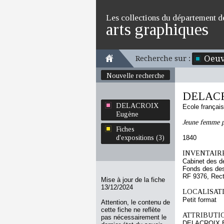
Les collections du département d
arts graphiques
Oeuv
Recherche sur :
Nouvelle recherche
DELACR
DELACROIX
Ecole françai
Eugène
Jeune femme p
Fiches
d'expositions (3)
1840
INVENTAIRE
Cabinet des d
Fonds des des
RF 9376, Rec
Mise à jour de la fiche
13/12/2024
LOCALISATI
Petit format
Attention, le contenu de
cette fiche ne reflète
ATTRIBUTI
pas nécessairement le
DELACROIX 