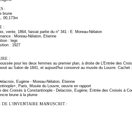
S :
e brune
L. 00,173m
 :
oix, vente, 1864, faisiat partie du n° 341 - E. Moreau-Nélaton
enance : Moreau-Nélaton, Etienne
tion : legs
ition : 1927
RE :
oussée pour les deux femmes au premier plan, à droite de L'Entrée des Crois
osé au Salon de 1841, et aujourd'hui conservé au musée du Louvre. Cachet : 
Delacroix, Eugène - Moreau-Nélaton, Etienne
antinople+, Paris, Musée du Louvre, oeuvre en rapport
ée des Croisés à Constantinople - Delacroix, Eugène, Entrée des Croisés à Co
encre brune à la plume
 DE L'INVENTAIRE MANUSCRIT :