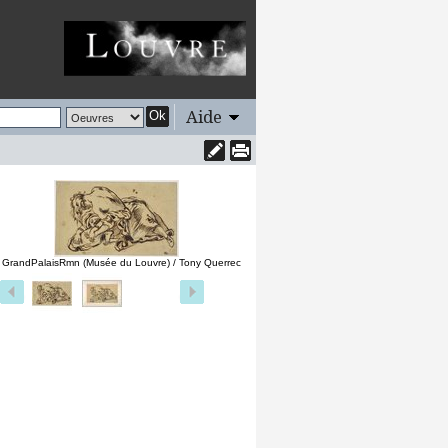
Aide
Ok
 GrandPalaisRmn (Musée du Louvre) / Tony Querrec