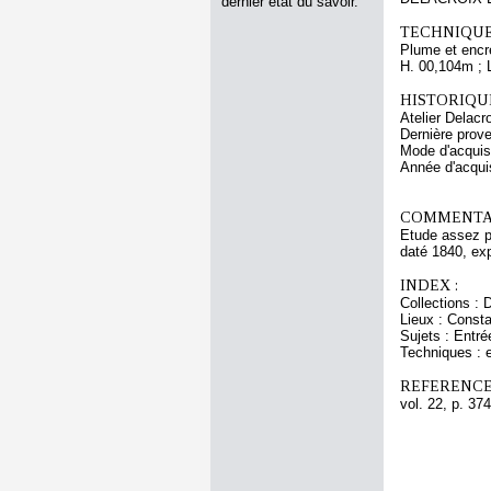
dernier état du savoir.
TECHNIQUE
Plume et encr
H. 00,104m ; 
HISTORIQUE
Atelier Delacr
Dernière prov
Mode d'acquisi
Année d'acquis
COMMENTAI
Etude assez p
daté 1840, exp
INDEX :
Collections : 
Lieux : Const
Sujets : Entr
Techniques : 
REFERENCE
vol. 22, p. 374