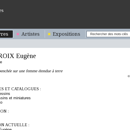
es
res
Artistes
Expositions
OIX Eugène
se
enchée sur une femme étendue à terre
©
S ET CATALOGUES :
essins
sins et miniatures
to
ON :
ON ACTUELLE :
Eugène