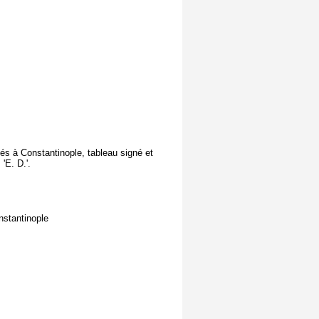
és à Constantinople, tableau signé et
'E. D.'.
nstantinople