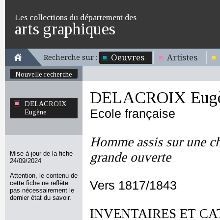
Les collections du département des
arts graphiques
Oeuvres
Artistes
Recherche sur :
Nouvelle recherche
DELACROIX Eug
DELACROIX
Ecole française
Eugène
Homme assis sur une cha
Mise à jour de la fiche
grande ouverte
24/09/2024
Attention, le contenu de
Vers 1817/1843
cette fiche ne reflète
pas nécessairement le
dernier état du savoir.
INVENTAIRES ET CA