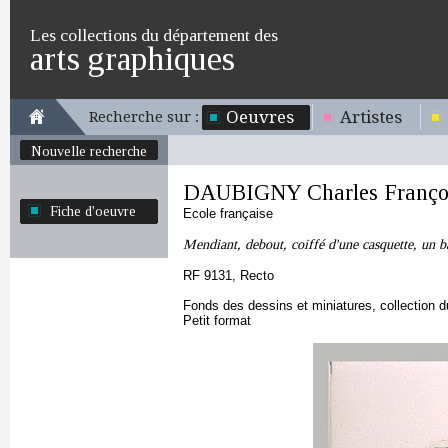
Les collections du département des
arts graphiques
Oeuvres
Artistes
Recherche sur :
Nouvelle recherche
DAUBIGNY Charles Franço
Fiche d'oeuvre
Ecole française
Mendiant, debout, coiffé d'une casquette, un b
RF 9131, Recto
Fonds des dessins et miniatures, collection 
Petit format