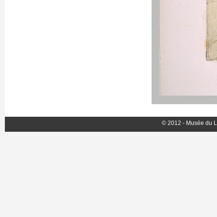
© 2012 - Musée du L