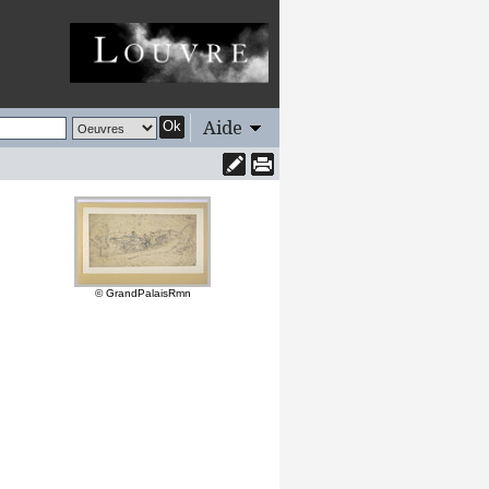
Aide
Ok
© GrandPalaisRmn