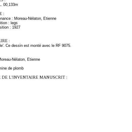
L. 00,133m
 :
enance : Moreau-Nélaton, Etienne
tion : legs
ition : 1927
RE :
igle'. Ce dessin est monté avec le RF 9075.
Moreau-Nélaton, Etienne
mine de plomb
 DE L'INVENTAIRE MANUSCRIT :