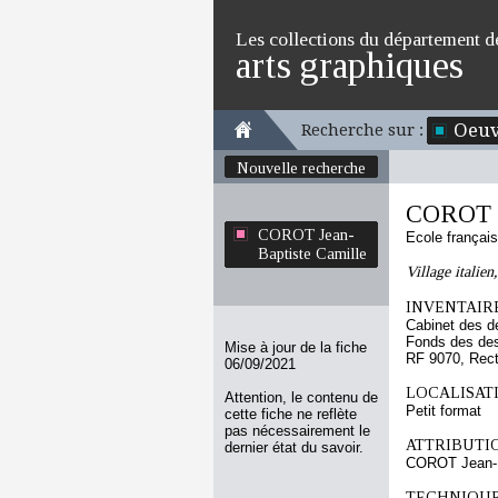
Les collections du département d
arts graphiques
Oeuv
Recherche sur :
Nouvelle recherche
COROT J
COROT Jean-
Ecole françai
Baptiste Camille
Village italie
INVENTAIRE
Cabinet des d
Fonds des des
Mise à jour de la fiche
RF 9070, Rec
06/09/2021
LOCALISATI
Attention, le contenu de
Petit format
cette fiche ne reflète
pas nécessairement le
ATTRIBUTI
dernier état du savoir.
COROT Jean-B
TECHNIQUE