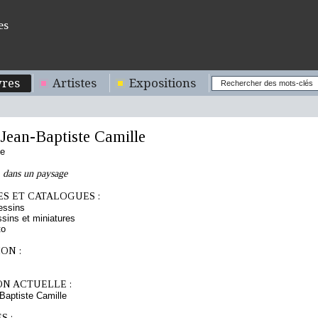
es
res
Artistes
Expositions
ean-Baptiste Camille
se
n, dans un paysage
S ET CATALOGUES :
essins
sins et miniatures
to
ON :
ON ACTUELLE :
aptiste Camille
S :