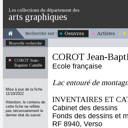
Les collections du département des
arts graphiques
Oeuvres
Artistes
Recherche sur :
Nouvelle recherche
COROT Jean-Bapti
COROT Jean-
Ecole française
Baptiste Camille
Lac entouré de montag
Mise à jour de la fiche
11/10/2022
INVENTAIRES ET CA
Attention, le contenu de
Cabinet des dessins
cette fiche ne reflète
pas nécessairement le
Fonds des dessins et m
dernier état du savoir.
RF 8940, Verso