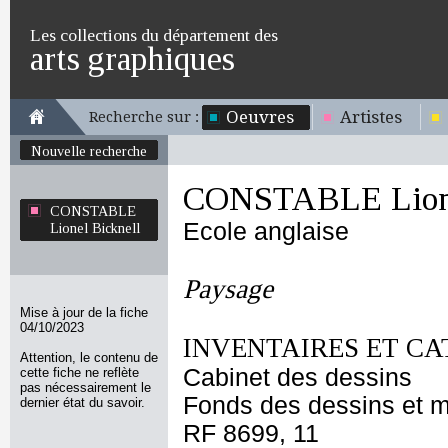
Les collections du département des
arts graphiques
Oeuvres
Artistes
Recherche sur :
Nouvelle recherche
CONSTABLE Lione
CONSTABLE
Ecole anglaise
Lionel Bicknell
Paysage
Mise à jour de la fiche
04/10/2023
INVENTAIRES ET CA
Attention, le contenu de
Cabinet des dessins
cette fiche ne reflète
pas nécessairement le
Fonds des dessins et m
dernier état du savoir.
RF 8699, 11