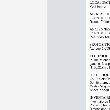
LOCALISATI
Petit format
ATTRIBUTI
CORNEILLE Mi
Reiset, Frédér
ANCIENNES
CORNEILLE Mi
POUSSIN Nic
PROPOSITIO
Attribué à CO
TECHNIQUE
Plume et encre
gauche, à la pi
H. 00,217m ; 
HISTORIQUE
Ch.-P. Saint-
Dernière prove
Mode d'acquisi
Année d'acquis
INVENTAIR
Inventaire du 
Poussin, Nicol
Dimensions : 