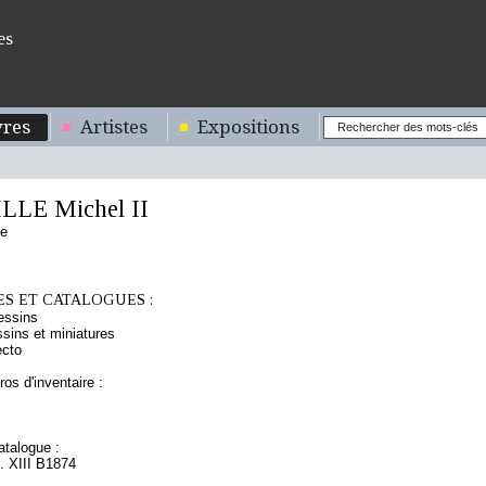
es
res
Artistes
Expositions
LE Michel II
se
S ET CATALOGUES :
essins
sins et miniatures
ecto
os d'inventaire :
talogue :
t. XIII B1874