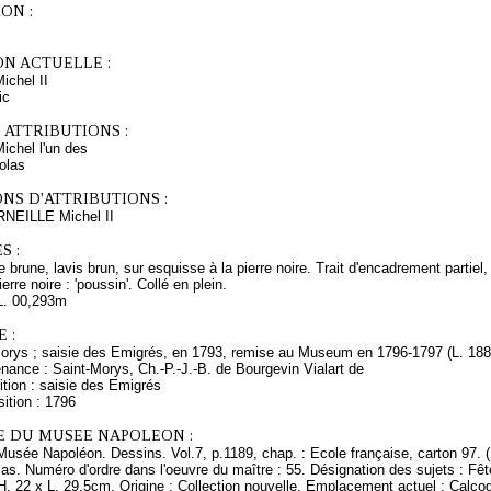
ON :
ON ACTUELLE :
chel II
ic
 ATTRIBUTIONS :
chel l'un des
olas
NS D'ATTRIBUTIONS :
RNEILLE Michel II
S :
 brune, lavis brun, sur esquisse à la pierre noire. Trait d'encadrement partiel,
erre noire : 'poussin'. Collé en plein.
L. 00,293m
 :
Morys ; saisie des Emigrés, en 1793, remise au Museum en 1796-1797 (L. 188
nance : Saint-Morys, Ch.-P.-J.-B. de Bourgevin Vialart de
tion : saisie des Emigrés
ition : 1796
E DU MUSEE NAPOLEON :
Musée Napoléon. Dessins. Vol.7, p.1189, chap. : Ecole française, carton 97. 
as. Numéro d'ordre dans l'oeuvre du maître : 55. Désignation des sujets : Fêt
H. 22 x L. 29,5cm. Origine : Collection nouvelle. Emplacement actuel : Calc