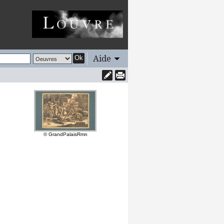
Aide
Ok
© GrandPalaisRmn