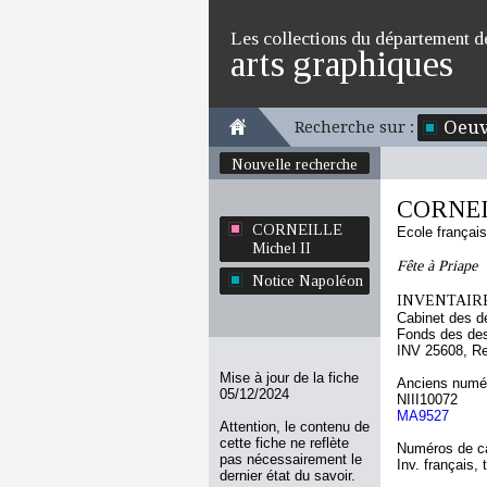
Les collections du département d
arts graphiques
Oeuv
Recherche sur :
Nouvelle recherche
CORNEIL
CORNEILLE
Ecole françai
Michel II
Fête à Priape
Notice Napoléon
INVENTAIRE
Cabinet des d
Fonds des des
INV 25608, R
Mise à jour de la fiche
Anciens numér
05/12/2024
NIII10072
MA9527
Attention, le contenu de
cette fiche ne reflète
Numéros de ca
pas nécessairement le
Inv. français, 
dernier état du savoir.