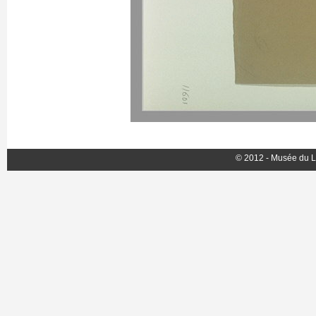
© 2012 - Musée du L