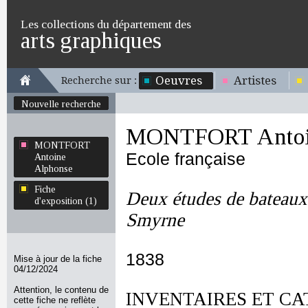
Les collections du département des
arts graphiques
Oeuvres
Artistes
Recherche sur :
Nouvelle recherche
MONTFORT Antoin
MONTFORT
Ecole française
Antoine
Alphonse
Fiche
Deux études de bateaux 
d'exposition (1)
Smyrne
1838
Mise à jour de la fiche
04/12/2024
Attention, le contenu de
INVENTAIRES ET CA
cette fiche ne reflète