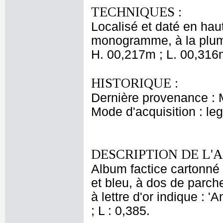
TECHNIQUES :
Localisé et daté en hau
monogramme, à la plum
H. 00,217m ; L. 00,316
HISTORIQUE :
Dernière provenance : 
Mode d'acquisition : le
DESCRIPTION DE L'
Album factice cartonné 
et bleu, à dos de parch
à lettre d'or indique : 
; L : 0,385.