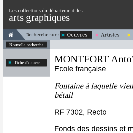
Les collections du département des
arts graphiques
Oeuvres
Artistes
Recherche sur :
Nouvelle recherche
MONTFORT Antoin
Fiche d'oeuvre
Ecole française
Fontaine à laquelle vie
bétail
RF 7302, Recto
Fonds des dessins et m