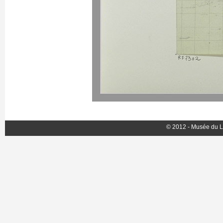
© 2012 - Musée du L