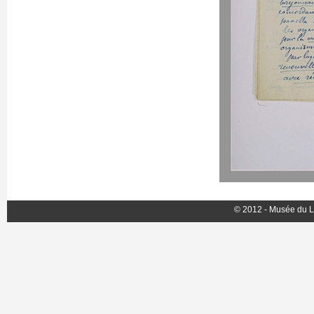
© 2012 - Musée du L