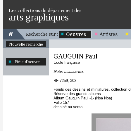
Les collections du département des
arts graphiques
Oeuvres
Artistes
Recherche sur :
Nouvelle recherche
GAUGUIN Paul
Fiche d'oeuvre
Ecole française
Notes manuscrites
RF 7259, 302
Fonds des dessins et miniatures, collection 
Réserve des grands albums
Album Gauguin Paul -1- (Noa Noa)
Folio 157
dessiné au verso