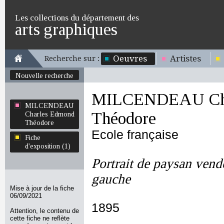
Les collections du département des
arts graphiques
Oeuvres
Artistes
Recherche sur :
Nouvelle recherche
MILCENDEAU Cha
MILCENDEAU
Théodore
Charles Edmond
Théodore
Ecole française
Fiche
d'exposition (1)
Portrait de paysan vendé
gauche
Mise à jour de la fiche
06/09/2021
1895
Attention, le contenu de
cette fiche ne reflète