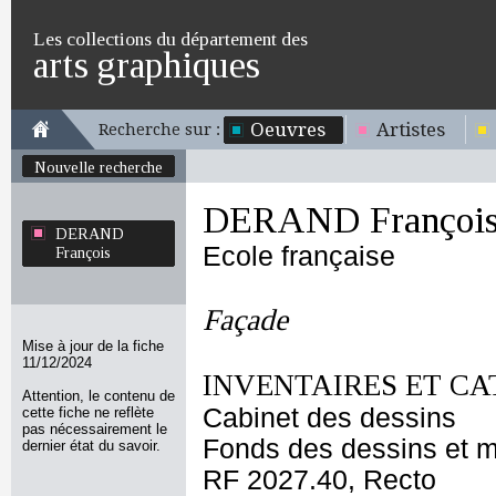
Les collections du département des
arts graphiques
Oeuvres
Artistes
Recherche sur :
Nouvelle recherche
DERAND Françoi
DERAND
Ecole française
François
Façade
Mise à jour de la fiche
11/12/2024
INVENTAIRES ET CA
Attention, le contenu de
Cabinet des dessins
cette fiche ne reflète
pas nécessairement le
Fonds des dessins et m
dernier état du savoir.
RF 2027.40, Recto