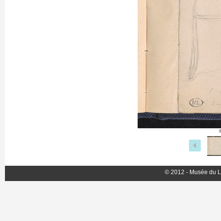
© 2012 - Musée du L