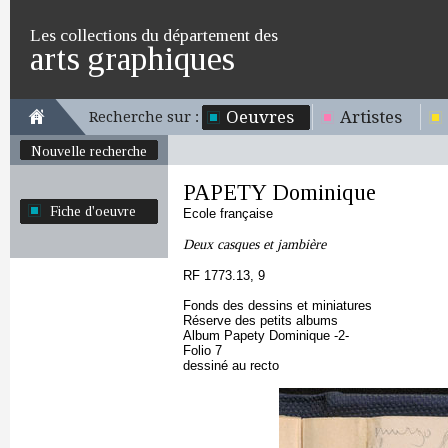
Les collections du département des
arts graphiques
Oeuvres
Artistes
Recherche sur :
Nouvelle recherche
PAPETY Dominique
Fiche d'oeuvre
Ecole française
Deux casques et jambière
RF 1773.13, 9
Fonds des dessins et miniatures
Réserve des petits albums
Album Papety Dominique -2-
Folio 7
dessiné au recto