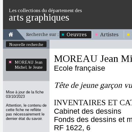
Les collections du département des
arts graphiques
Oeuvres
Artistes
Recherche sur :
Nouvelle recherche
MOREAU Jean Mich
MOREAU Jean
Ecole française
Michel, le Jeune
Tête de jeune garçon vu
Mise à jour de la fiche
03/10/2023
INVENTAIRES ET CA
Attention, le contenu de
Cabinet des dessins
cette fiche ne reflète
pas nécessairement le
Fonds des dessins et m
dernier état du savoir.
RF 1622, 6