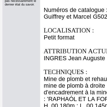
pas nécessairement le
dernier état du savoir.
Numéros de catalogue 
Guiffrey et Marcel G50
LOCALISATION :
Petit format
ATTRIBUTION ACTUE
INGRES Jean Auguste
TECHNIQUES :
Mine de plomb et rehaut
mine de plomb à droite à
d'encadrement à la mine
: 'RAPHAÓL ET LA FOR
H. 00,180m ; L. 00,145