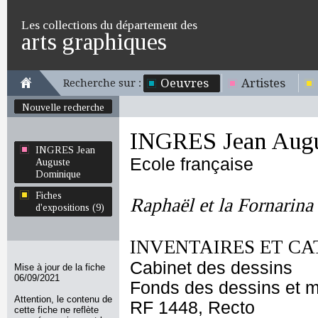
Les collections du département des
arts graphiques
Oeuvres
Artistes
Recherche sur :
Nouvelle recherche
INGRES Jean Augu
INGRES Jean
Ecole française
Auguste
Dominique
Fiches
Raphaël et la Fornarina
d'expositions (9)
INVENTAIRES ET CA
Cabinet des dessins
Mise à jour de la fiche
06/09/2021
Fonds des dessins et m
Attention, le contenu de
RF 1448, Recto
cette fiche ne reflète