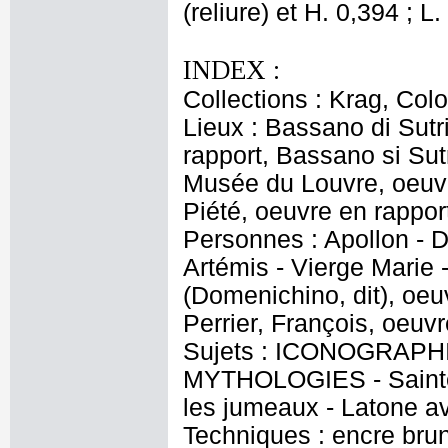
(reliure) et H. 0,394 ; L.
INDEX :
Collections : Krag, Col
Lieux : Bassano di Sutr
rapport, Bassano si Sut
Musée du Louvre, oeuv
Piété, oeuvre en rappor
Personnes : Apollon - D
Artémis - Vierge Marie 
(Domenichino, dit), oeuv
Perrier, François, oeuvr
Sujets : ICONOGRAPHIE
MYTHOLOGIES - Sainte F
les jumeaux - Latone a
Techniques : encre brune