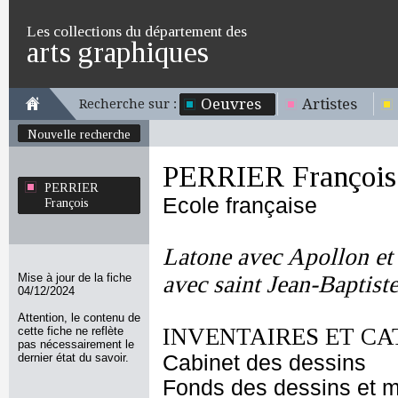
Les collections du département des
arts graphiques
Oeuvres
Artistes
Recherche sur :
Nouvelle recherche
PERRIER François
PERRIER
Ecole française
François
Latone avec Apollon et 
Mise à jour de la fiche
avec saint Jean-Baptist
04/12/2024
Attention, le contenu de
INVENTAIRES ET CA
cette fiche ne reflète
pas nécessairement le
dernier état du savoir.
Cabinet des dessins
Fonds des dessins et m