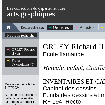
Les collections du département des
arts graphiques
Oeuvres
Artistes
Recherche sur :
Nouvelle recherche
ORLEY Richard II
ORLEY Richard
Ecole flamande
II van
Fiches
d'expositions (3)
Hercule, enfant, étouffa
INVENTAIRES ET CA
Mise à jour de la fiche
Cabinet des dessins
11/07/2024
Fonds des dessins et m
Attention, le contenu de
cette fiche ne reflète
RF 194, Recto
pas nécessairement le