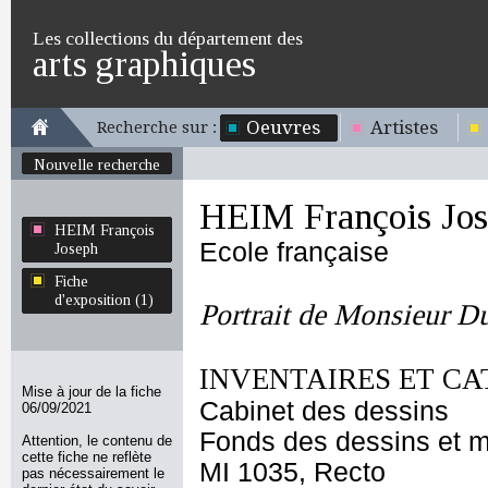
Les collections du département des
arts graphiques
Oeuvres
Artistes
Recherche sur :
Nouvelle recherche
HEIM François Jo
HEIM François
Ecole française
Joseph
Fiche
d'exposition (1)
Portrait de Monsieur D
INVENTAIRES ET CA
Mise à jour de la fiche
Cabinet des dessins
06/09/2021
Fonds des dessins et m
Attention, le contenu de
cette fiche ne reflète
MI 1035, Recto
pas nécessairement le