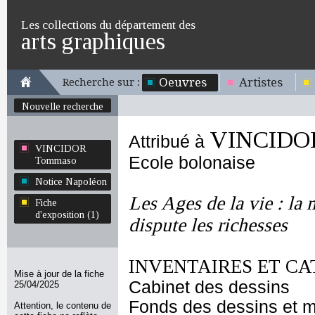
Les collections du département des
arts graphiques
Oeuvres
Artistes
Recherche sur :
Nouvelle recherche
VINCIDO
Attribué à
VINCIDOR
Ecole bolonaise
Tommaso
Notice Napoléon
Les Ages de la vie : la m
Fiche
d'exposition (1)
dispute les richesses
INVENTAIRES ET CA
Mise à jour de la fiche
Cabinet des dessins
25/04/2025
Fonds des dessins et m
Attention, le contenu de