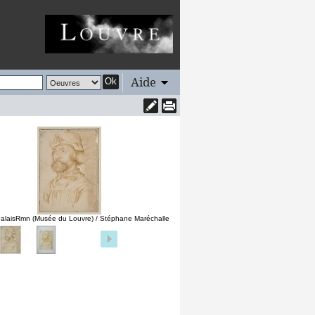
Aide
Ok
alaisRmn (Musée du Louvre) / Stéphane Maréchalle