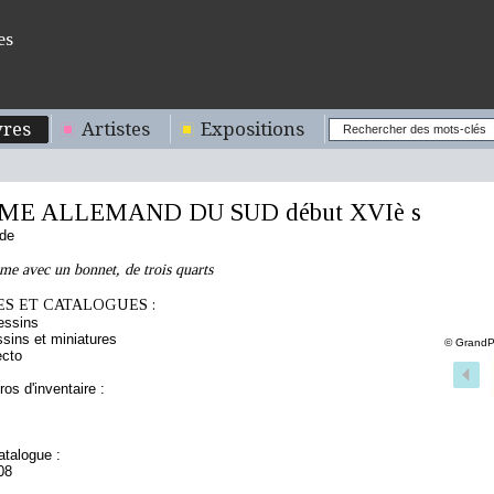
es
res
Artistes
Expositions
E ALLEMAND DU SUD début XVIè s
nde
me avec un bonnet, de trois quarts
S ET CATALOGUES :
essins
sins et miniatures
© GrandP
ecto
os d'inventaire :
talogue :
08