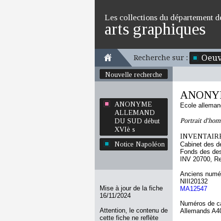
Les collections du département d
arts graphiques
Oeuv
Recherche sur :
Nouvelle recherche
ANONYM
ANONYME
Ecole allema
ALLEMAND
Portrait d'hom
DU SUD début
XVIè s
INVENTAIRE
Notice Napoléon
Cabinet des d
Fonds des des
INV 20700, R
Anciens numér
NIII20132
Mise à jour de la fiche
MA12547
16/11/2024
Numéros de ca
Attention, le contenu de
Allemands A4
cette fiche ne reflète