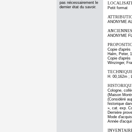
pas nécessairement le
LOCALISATI
dernier état du savoir.
Petit format
ATTRIBUTI
ANONYME AL
ANCIENNES
ANONYME FL
PROPOSITIO
Copie d'aprè
Halm, Peter, 
Copie d'aprè
Winzinger, Fr
TECHNIQUE
H. 00,162m ; 
HISTORIQUE
Cologne, collè
(Maison Montm
(Considéré au
historique da
», cat. exp. 
Dernière prov
Mode d'acquisi
Année d'acquis
INVENTAIR