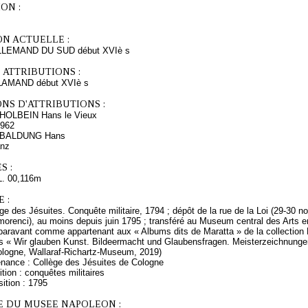
ON :
ON ACTUELLE :
LEMAND DU SUD début XVIè s
 ATTRIBUTIONS :
AMAND début XVIè s
NS D'ATTRIBUTIONS :
s HOLBEIN Hans le Vieux
1962
s BALDUNG Hans
anz
S :
L. 00,116m
 :
ge des Jésuites. Conquête militaire, 1794 ; dépôt de la rue de la Loi (29-30 
orenci), au moins depuis juin 1795 ; transféré au Museum central des Arts 
paravant comme appartenant aux « Albums dits de Maratta » de la collection L
ns « Wir glauben Kunst. Bildeermacht und Glaubensfragen. Meisterzeichnung
Cologne, Wallaraf-Richartz-Museum, 2019)
enance : Collège des Jésuites de Cologne
tion : conquêtes militaires
ition : 1795
E DU MUSEE NAPOLEON :