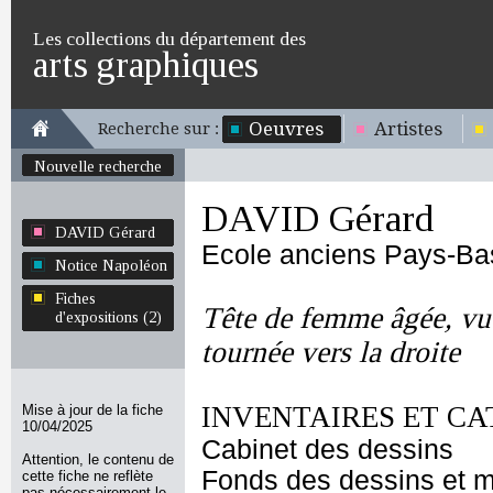
Les collections du département des
arts graphiques
Oeuvres
Artistes
Recherche sur :
Nouvelle recherche
DAVID Gérard
DAVID Gérard
Ecole anciens Pays-Ba
Notice Napoléon
Fiches
Tête de femme âgée, vue
d'expositions (2)
tournée vers la droite
INVENTAIRES ET CA
Mise à jour de la fiche
10/04/2025
Cabinet des dessins
Attention, le contenu de
Fonds des dessins et m
cette fiche ne reflète
pas nécessairement le