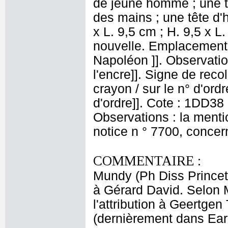
de jeune homme ; une t
des mains ; une tête d'
x L. 9,5 cm ; H. 9,5 x L.
nouvelle. Emplacement
Napoléon ]]. Observatio
l'encre]]. Signe de recol
crayon / sur le n° d'ordr
d'ordre]]. Cote : 1DD38 
Observations : la ment
notice n ° 7700, concer
COMMENTAIRE :
Mundy (Ph Diss Princeton
à Gérard David. Selon M
l'attribution à Geertgen
(dernièrement dans Earl